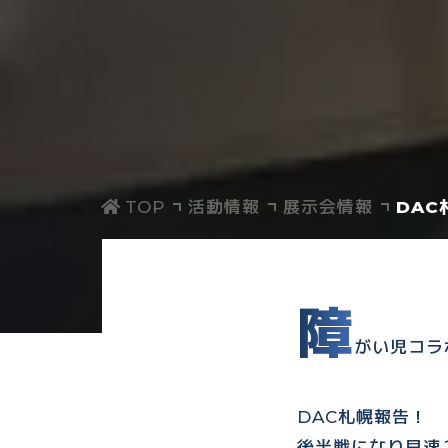
活動情報
展示会情報
DAC
障
がい児コラ
DAC札幌報告！
後半戦になり早速