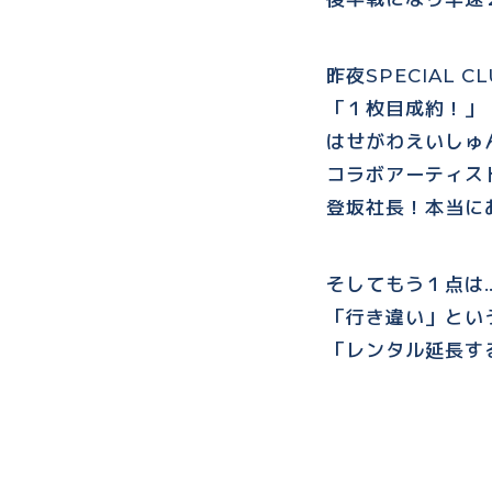
昨夜SPECIAL 
「１枚目成約！」
はせがわえいしゅ
コラボアーティス
登坂社長！本当に
そしてもう１点は
「行き違い」とい
「レンタル延長す
みずのゆうひ君の
下さん！本当にあ