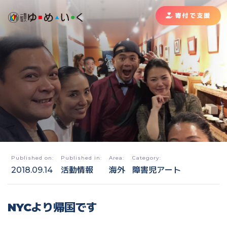
寄付で支援
Published on:
Published in:
Area:
Category:
2018.09.14
活動情報
海外
障害児アート
NYCより帰国です