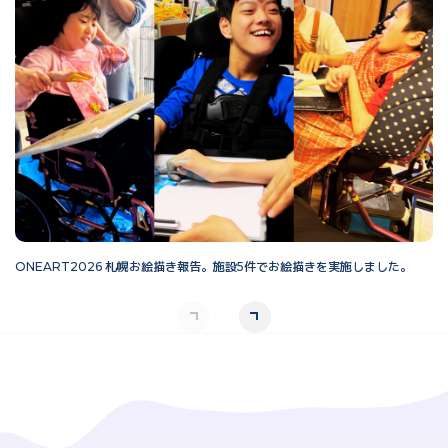
ONEART2026 札幌お絵描き報告。施設5件でお絵描きを実施しました。
O