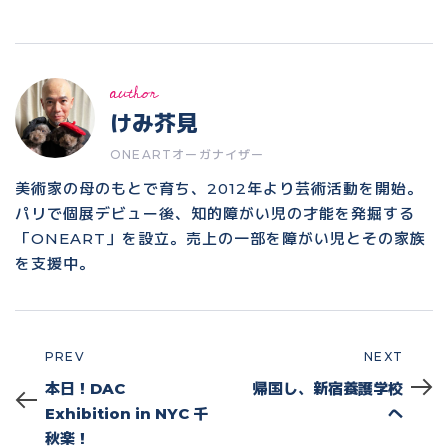
author
けみ芥見
ONEARTオーガナイザー
美術家の母のもとで育ち、2012年より芸術活動を開始。
パリで個展デビュー後、知的障がい児の才能を発掘する
「ONEART」を設立。売上の一部を障がい児とその家族
を支援中。
PREV
NEXT
Prev
Next
本日！DAC
帰国し、新宿養護学校
Exhibition in NYC 千
へ
秋楽！