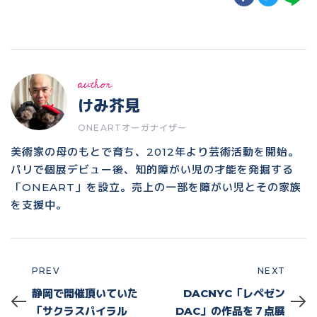
author
けみ芥見
ONEARTオーガナイザー
美術家の母のもとで育ち、2012年より芸術活動を開始。
パリで個展デビュー後、知的障がい児の才能を発掘する
「ONEART」を設立。売上の一部を障がい児とその家族
を支援中。
PREV
NEXT
Prev
Next
静岡で開催頂いていた
DACNYC「レペゼン
「サクラスパイラル
DAC」の作品を７点展