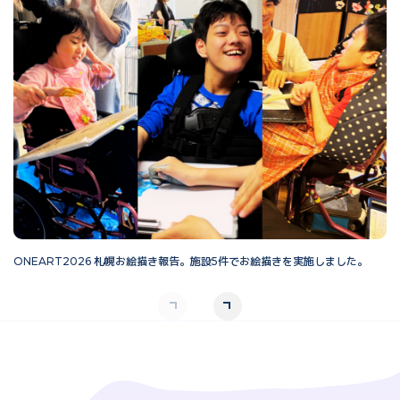
ONEART2026 札幌お絵描き報告。施設5件でお絵描きを実施しました。
O