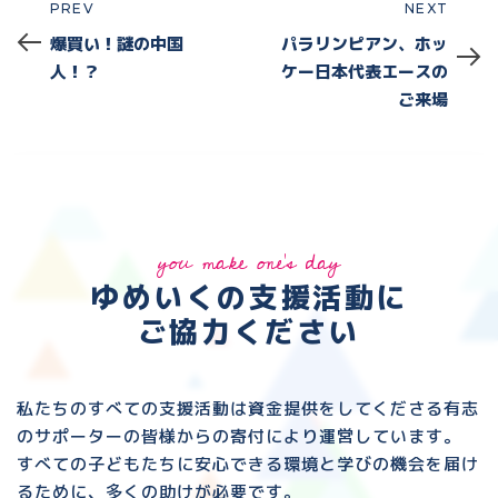
PREV
NEXT
Prev
Next
爆買い！謎の中国
パラリンピアン、ホッ
人！？
ケー日本代表エースの
ご来場
you make one's day
ゆめいくの支援活動に
ご協力ください
私たちのすべての支援活動は資金提供をしてくださる
有志
のサポーターの皆様からの寄付により運営しています。
すべての子どもたちに安心できる環境と
学びの機会を届け
るために、多くの助けが必要です。