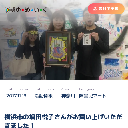
寄付で支援
Published on:
Published in:
Area:
Category:
2017.11.19
活動情報
神奈川
障害児アート
横浜市の増田悦子さんがお買い上げいただ
きました！