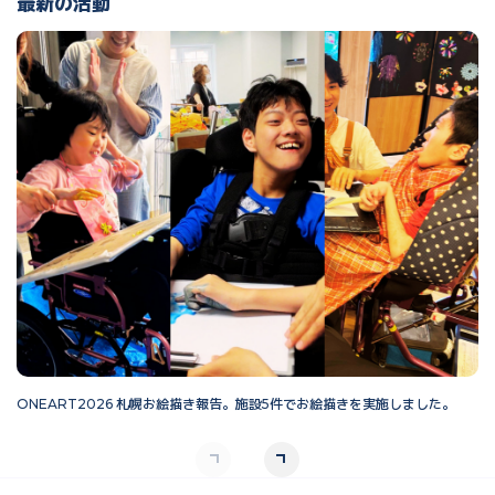
最新の活動
ONEART2026 札幌お絵描き報告。施設5件でお絵描きを実施しました。
O