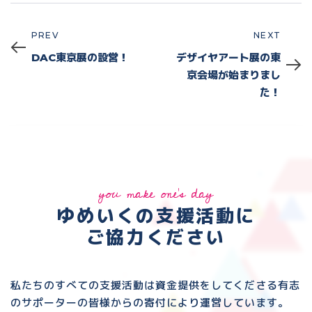
PREV
NEXT
Prev
Next
DAC東京展の設営！
デザイヤアート展の東
京会場が始まりまし
た！
you make one's day
ゆめいくの支援活動に
ご協力ください
私たちのすべての支援活動は資金提供をしてくださる
有志
のサポーターの皆様からの寄付により運営しています。