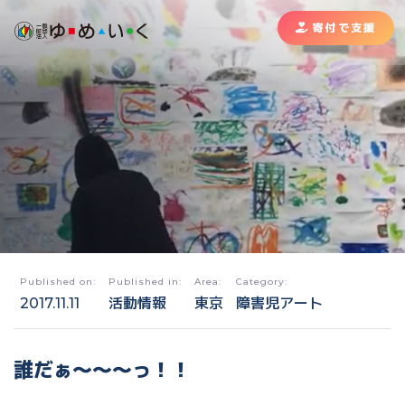
寄付で支援
Published on:
Published in:
Area:
Category:
2017.11.11
活動情報
東京
障害児アート
誰だぁ〜〜〜っ！！