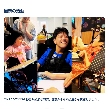
最新の活動
ONEART2026 札幌お絵描き報告。施設5件でお絵描きを実施しました。
O