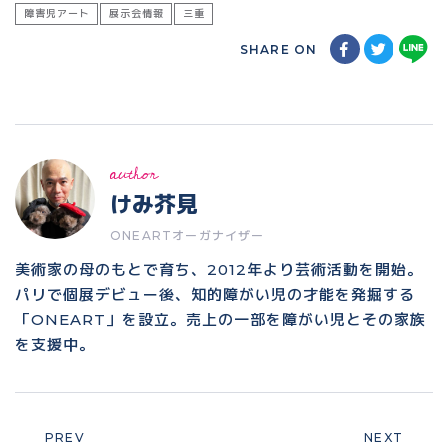
障害児アート
展示会情報
三重
SHARE ON
author
けみ芥見
ONEARTオーガナイザー
美術家の母のもとで育ち、2012年より芸術活動を開始。
パリで個展デビュー後、知的障がい児の才能を発掘する
「ONEART」を設立。売上の一部を障がい児とその家族
を支援中。
PREV
NEXT
Prev
Next