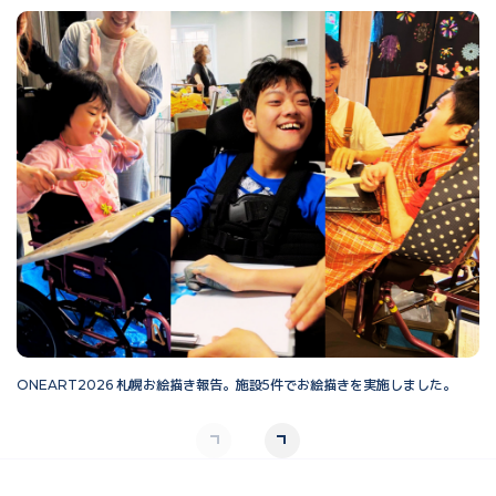
ONEART2026 札幌お絵描き報告。施設5件でお絵描きを実施しました。
O