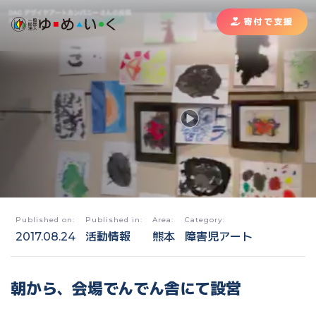
寄付で支援
Published on:
Published in:
Area:
Category:
2017.08.24
活動情報
熊本
障害児アート
朝から、会場でんでん舎にて設営