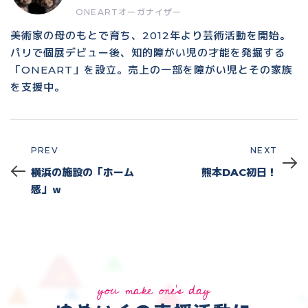
ONEARTオーガナイザー
美術家の母のもとで育ち、2012年より芸術活動を開始。
パリで個展デビュー後、知的障がい児の才能を発掘する
「ONEART」を設立。売上の一部を障がい児とその家族
を支援中。
PREV
NEXT
Prev
Next
横浜の施設の「ホーム
熊本DAC初日！
感」ｗ
you make one's day