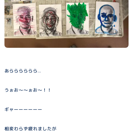
あらららららら…
うぉお〜〜ぉお〜！！
ギャーーーーーー
相変わらず疲れましたが