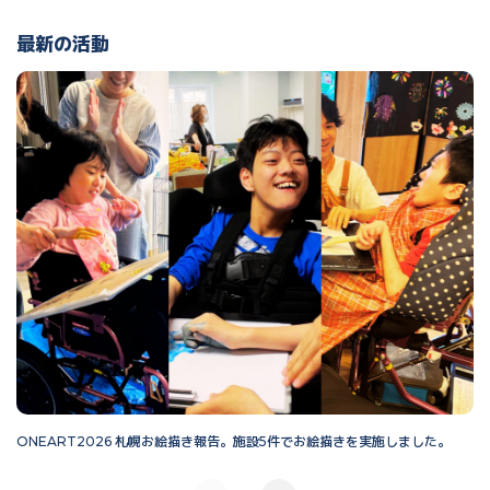
最新の活動
ONEART2026 札幌お絵描き報告。施設5件でお絵描きを実施しました。
O