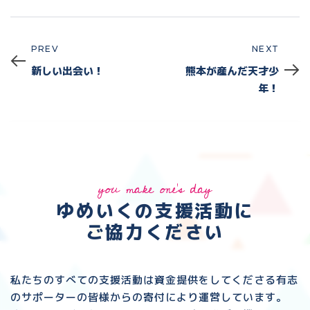
PREV
NEXT
Prev
Next
新しい出会い！
熊本が産んだ天才少
年！
you make one's day
ゆめいくの支援活動に
ご協力ください
私たちのすべての支援活動は資金提供をしてくださる
有志
のサポーターの皆様からの寄付により運営しています。