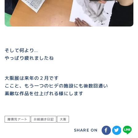
そして何より…
やっぱり疲れましたね
大阪展は来年の２月です
ここと、もう一つのヒデの施設にも後数回通い
素敵な作品を仕上げれる様にします
障害児アート
お絵描き日記
大阪
SHARE ON