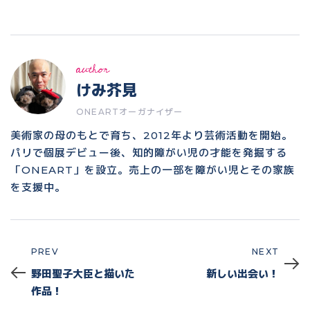
author
けみ芥見
ONEARTオーガナイザー
美術家の母のもとで育ち、2012年より芸術活動を開始。
パリで個展デビュー後、知的障がい児の才能を発掘する
「ONEART」を設立。売上の一部を障がい児とその家族
を支援中。
PREV
NEXT
Prev
Next
野田聖子大臣と描いた
新しい出会い！
作品！