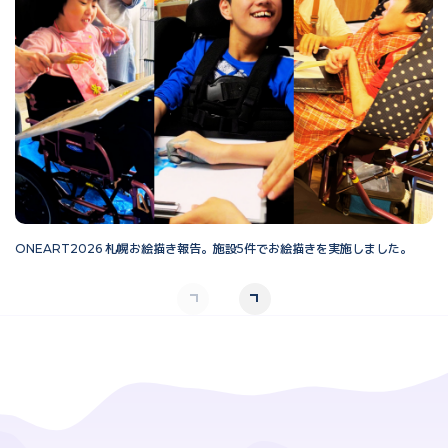
ONEART2026 札幌お絵描き報告。施設5件でお絵描きを実施しました。
O