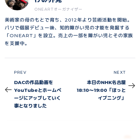
ONEARTオーガナイザー
美術家の母のもとで育ち、2012年より芸術活動を開始。
パリで個展デビュー後、知的障がい児の才能を発掘する
「ONEART」を設立。売上の一部を障がい児とその家族
を支援中。
PREV
NEXT
Prev
Next
DACの作品動画を
本日のNHK名古屋
YouTubeとホームペ
18:10〜19:00「ほっと
ージにアップしていく
イブニング」
事となりました