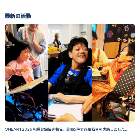
最新の活動
ONEART2026 札幌お絵描き報告。施設5件でお絵描きを実施しました。
O