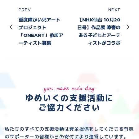
PREV
NEXT
Prev
Next
重度障がい児アート
【NHK仙台 10月20
プロジェクト
日号】作品展 障害の
「ONEART」参加ア
ある子どもとアーテ
ーティスト募集
ィストがコラボ
you make one's day
ゆめいくの支援活動に
ご協力ください
私たちのすべての支援活動は資金提供をしてくださる
有志
のサポーターの皆様からの寄付により運営しています。