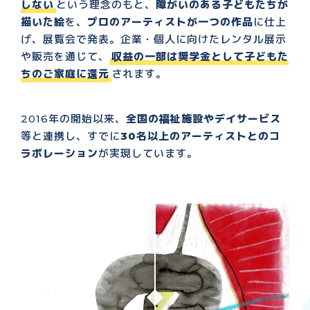
しない
という理念のもと、
障がいのある子どもたちが
描いた絵
を、
プロのアーティストが一つの作品
に仕上
げ、展覧会で発表。企業・個人に向けたレンタル展示
や販売を通じて、
収益の一部は奨学金として子どもた
ちのご家庭に還元
されます。
2016年の開始以来、
全国の福祉施設やデイサービス
等と連携し、すでに
30名以上のアーティストとのコ
ラボレーション
が実現しています。