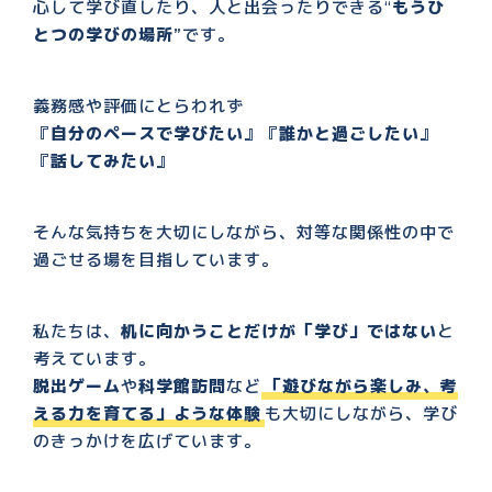
心して学び直したり、人と出会ったりできる“
もうひ
とつの学びの場所
”です。
義務感や評価にとらわれず
『
自分のペースで学びたい
』『
誰かと過ごしたい
』
『
話してみたい
』
そんな気持ちを大切にしながら、対等な関係性の中で
過ごせる場を目指しています。
私たちは、
机に向かうことだけが「学び」ではない
と
考えています。
脱出ゲーム
や
科学館訪問
など
「遊びながら楽しみ、考
える力を育てる」ような体験
も大切にしながら、学び
のきっかけを広げています。