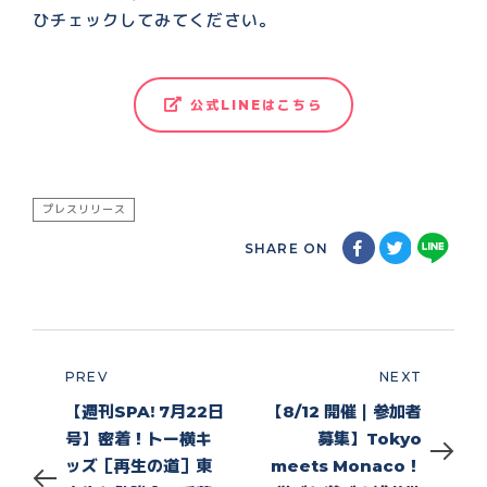
ひチェックしてみてください。
公式LINEはこちら
プレスリリース
SHARE ON
PREV
NEXT
Prev
Next
【週刊SPA! 7月22日
【8/12 開催｜参加者
号】密着！トー横キ
募集】Tokyo
ッズ［再生の道］東
meets Monaco！