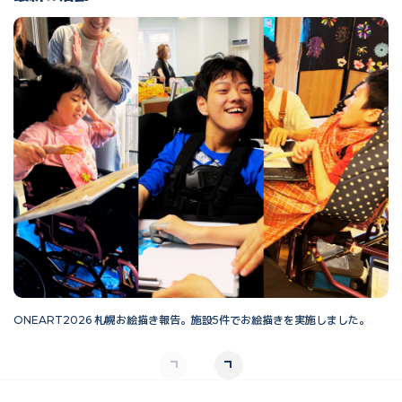
ONEART2026 札幌お絵描き報告。施設5件でお絵描きを実施しました。
O