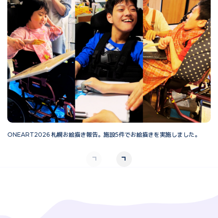
ONEART2026 札幌お絵描き報告。施設5件でお絵描きを実施しました。
O