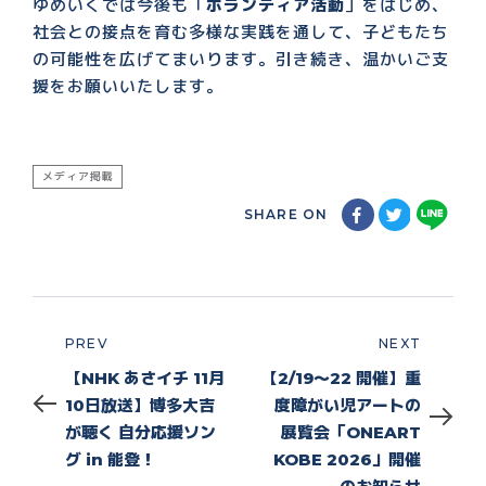
ゆめいくでは今後も「
ボランティア活動
」をはじめ、
社会との接点を育む多様な実践を通して、子どもたち
の可能性を広げてまいります。引き続き、温かいご支
援をお願いいたします。
メディア掲載
SHARE ON
PREV
NEXT
Prev
Next
【NHK あさイチ 11月
【2/19〜22 開催】重
10日放送】博多大吉
度障がい児アートの
が聴く 自分応援ソン
展覧会「ONEART
グ in 能登！
KOBE 2026」開催