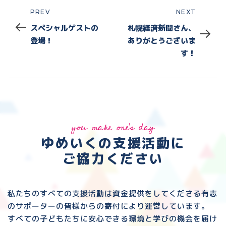
PREV
NEXT
Prev
Next
スペシャルゲストの
札幌経済新聞さん、
登場！
ありがとうございま
す！
you make one's day
ゆめいくの支援活動に
ご協力ください
私たちのすべての支援活動は資金提供をしてくださる
有志
のサポーターの皆様からの寄付により運営しています。
すべての子どもたちに安心できる環境と
学びの機会を届け