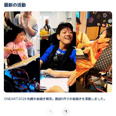
最新の活動
ONEART2026 札幌お絵描き報告。施設5件でお絵描きを実施しました。
O