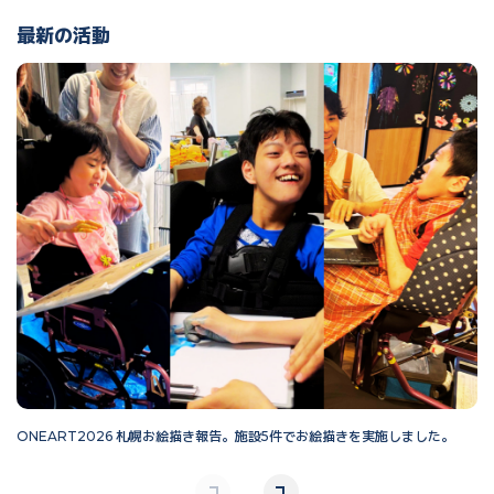
最新の活動
ONEART2026 札幌お絵描き報告。施設5件でお絵描きを実施しました。
O