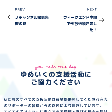
PREV
NEXT
Prev
Next
Ｊチャンネル撮影失
ウィークエンド中部
敗の巻
でも放送頂きまし
た！
you make one's day
ゆめいくの支援活動に
ご協力ください
私たちのすべての支援活動は資金提供をしてくださる
有志
のサポーターの皆様からの寄付により運営しています。
すべての子どもたちに安心できる環境と
学びの機会を届け