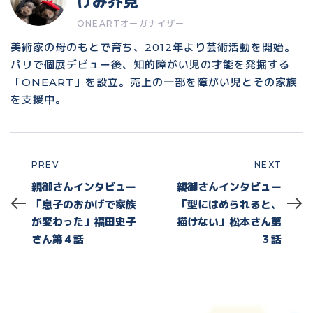
けみ芥見
ONEARTオーガナイザー
美術家の母のもとで育ち、2012年より芸術活動を開始。
パリで個展デビュー後、知的障がい児の才能を発掘する
「ONEART」を設立。売上の一部を障がい児とその家族
を支援中。
PREV
NEXT
Prev
Next
親御さんインタビュー
親御さんインタビュー
「息子のおかげで家族
「型にはめられると、
が変わった」福田史子
描けない」松本さん第
さん第４話
３話