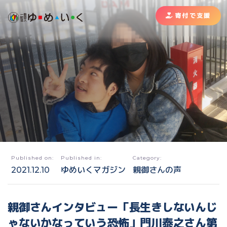
寄付で支援
Published on:
Published in:
Category:
2021.12.10
ゆめいくマガジン
親御さんの声
親御さんインタビュー「長生きしないんじ
ゃないかなっていう恐怖」門川泰之さん第