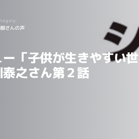
tegory:
御さんの声
ュー「子供が生きやすい世
川泰之さん第２話