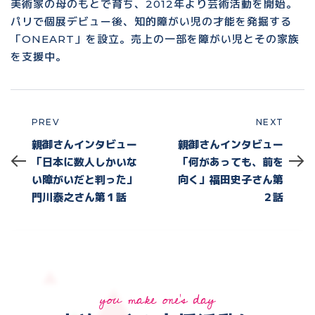
美術家の母のもとで育ち、2012年より芸術活動を開始。
パリで個展デビュー後、知的障がい児の才能を発掘する
「ONEART」を設立。売上の一部を障がい児とその家族
を支援中。
PREV
NEXT
Prev
Next
親御さんインタビュー
親御さんインタビュー
「日本に数人しかいな
「何があっても、前を
い障がいだと判った」
向く」福田史子さん第
門川泰之さん第１話
２話
you make one's day