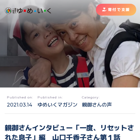
寄付で支援
Published on:
Published in:
Category:
2021.03.14
ゆめいくマガジン
親御さんの声
親御さんインタビュー「一度、リセットさ
れた息子」編 山口千香子さん第１話