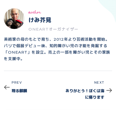
author
けみ芥見
ONEARTオーガナイザー
美術家の母のもとで育ち、2012年より芸術活動を開始。
パリで個展デビュー後、知的障がい児の才能を発掘する
「ONEART」を設立。売上の一部を障がい児とその家族
を支援中。
PREV
NEXT
Prev
Next
翔る麒麟
ありがとう！ぼくは海
に帰ります