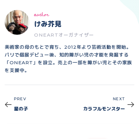
author
けみ芥見
ONEARTオーガナイザー
美術家の母のもとで育ち、2012年より芸術活動を開始。
パリで個展デビュー後、知的障がい児の才能を発掘する
「ONEART」を設立。売上の一部を障がい児とその家族
を支援中。
PREV
NEXT
Prev
Next
星の子
カラフルモンスター