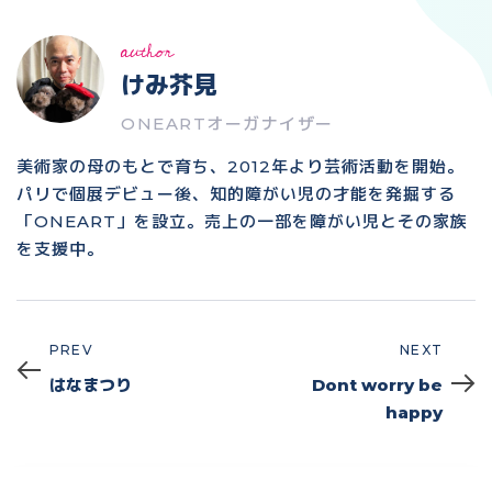
author
けみ芥見
ONEARTオーガナイザー
美術家の母のもとで育ち、2012年より芸術活動を開始。
パリで個展デビュー後、知的障がい児の才能を発掘する
「ONEART」を設立。売上の一部を障がい児とその家族
を支援中。
PREV
NEXT
Prev
Next
はなまつり
Dont worry be
happy