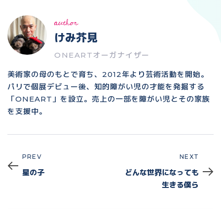
author
けみ芥見
ONEARTオーガナイザー
美術家の母のもとで育ち、2012年より芸術活動を開始。
パリで個展デビュー後、知的障がい児の才能を発掘する
「ONEART」を設立。売上の一部を障がい児とその家族
を支援中。
PREV
NEXT
Prev
Next
星の子
どんな世界になっても
生きる僕ら