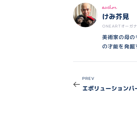
author
けみ芥見
ONEARTオーガ
美術家の母の
の才能を発掘
Prev
PREV
エボリューションパ