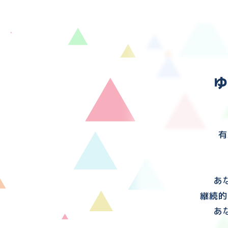
有
あ
継続的
あ