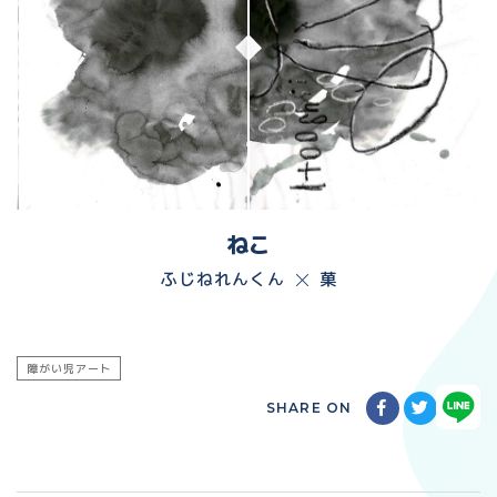
ねこ
ふじねれんくん
菓
障がい児アート
SHARE ON