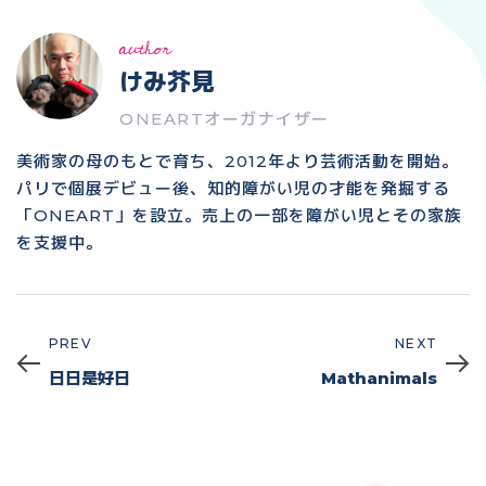
author
けみ芥見
ONEARTオーガナイザー
美術家の母のもとで育ち、2012年より芸術活動を開始。
パリで個展デビュー後、知的障がい児の才能を発掘する
「ONEART」を設立。売上の一部を障がい児とその家族
を支援中。
PREV
NEXT
Prev
Next
日日是好日
Mathanimals