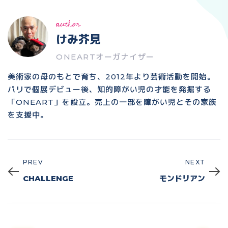
author
けみ芥見
ONEARTオーガナイザー
美術家の母のもとで育ち、2012年より芸術活動を開始。
パリで個展デビュー後、知的障がい児の才能を発掘する
「ONEART」を設立。売上の一部を障がい児とその家族
を支援中。
PREV
NEXT
Prev
Next
CHALLENGE
モンドリアン