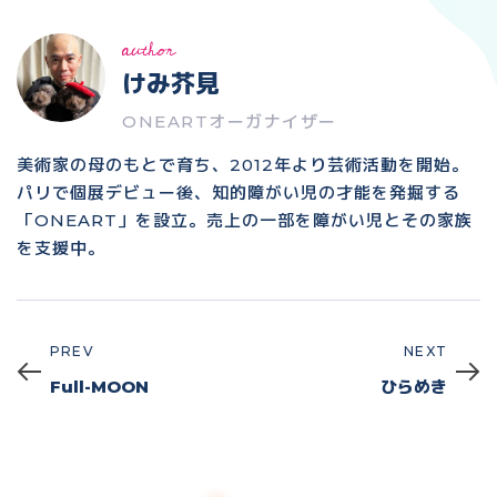
author
けみ芥見
ONEARTオーガナイザー
美術家の母のもとで育ち、2012年より芸術活動を開始。
パリで個展デビュー後、知的障がい児の才能を発掘する
「ONEART」を設立。売上の一部を障がい児とその家族
を支援中。
PREV
NEXT
Prev
Next
Full-MOON
ひらめき