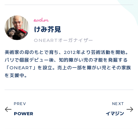
author
けみ芥見
ONEARTオーガナイザー
美術家の母のもとで育ち、2012年より芸術活動を開始。
パリで個展デビュー後、知的障がい児の才能を発掘する
「ONEART」を設立。売上の一部を障がい児とその家族
を支援中。
PREV
NEXT
Prev
Next
POWER
イマジン