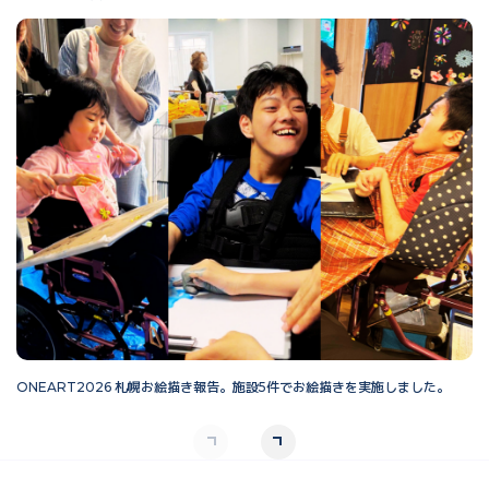
ONEART2026 札幌お絵描き報告。施設5件でお絵描きを実施しました。
O