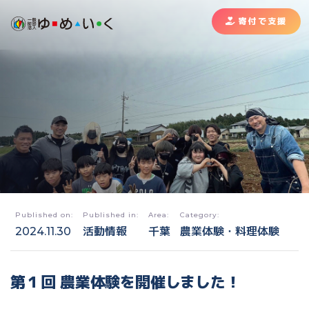
寄付で支援
Published on:
Published in:
Area:
Category:
2024.11.30
活動情報
千葉
農業体験・料理体験
第１回 農業体験を開催しました！